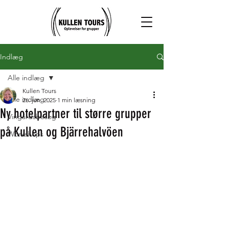
Indlæg
Alle indlæg
Kullen Tours
Alle indlæg
26. jun. 2025
1 min læsning
Ny hotelpartner til større grupper
Vingårdsbesøg
på Kullen og Bjärrehalvöen
Workshops